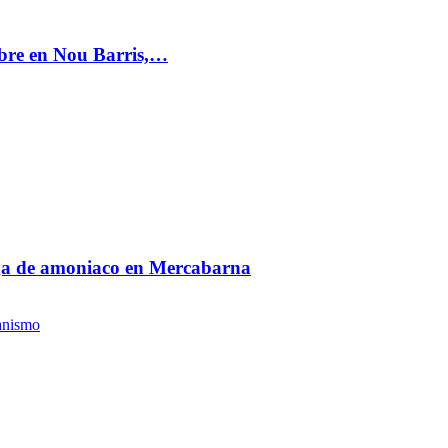
mbre en Nou Barris,…
fuga de amoniaco en Mercabarna
anismo