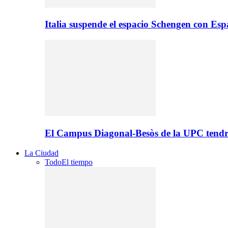
Italia suspende el espacio Schengen con Es
El Campus Diagonal-Besòs de la UPC tendr
La Ciudad
Todo
El tiempo