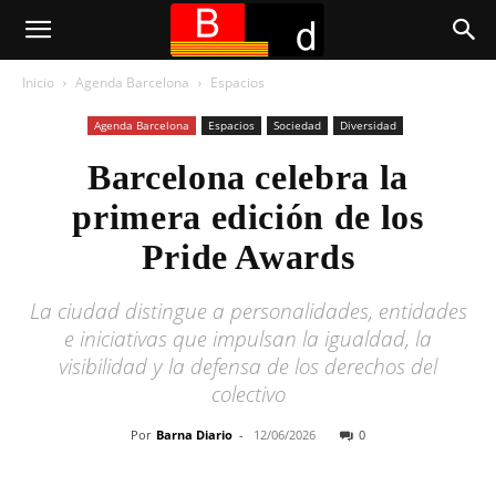
Inicio
Agenda Barcelona
Espacios
Agenda Barcelona
Espacios
Sociedad
Diversidad
Barcelona celebra la
primera edición de los
Pride Awards
La ciudad distingue a personalidades, entidades
e iniciativas que impulsan la igualdad, la
visibilidad y la defensa de los derechos del
colectivo
Por
Barna Diario
-
12/06/2026
0