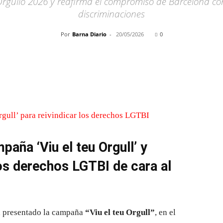
l Orgullo 2026 y reafirma el compromiso de Barcelona c
discriminaciones
Por
Barna Diario
-
20/05/2026
0
Cuota
aña ‘Viu el teu Orgull’ y
os derechos LGTBI de cara al
a presentado la campaña
“Viu el teu Orgull”
, en el