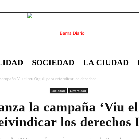
LIDAD
SOCIEDAD
LA CIUDAD
Barna
campaña ‘Viu el teu Orgull’ para reivindicar los derechos...
Sociedad
Diversidad
anza la campaña ‘Viu el
Diario
eivindicar los derecho