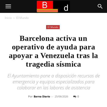
Inicio
El Mundo
El Mundo
Barcelona activa un
operativo de ayuda para
apoyar a Venezuela tras la
tragedia sísmica
El Ayuntamiento pone a disposición recursos de
emergencia y equipos especializados para
colaborar en las labores de asistencia
Por
Barna Diario
-
25/06/2026
0