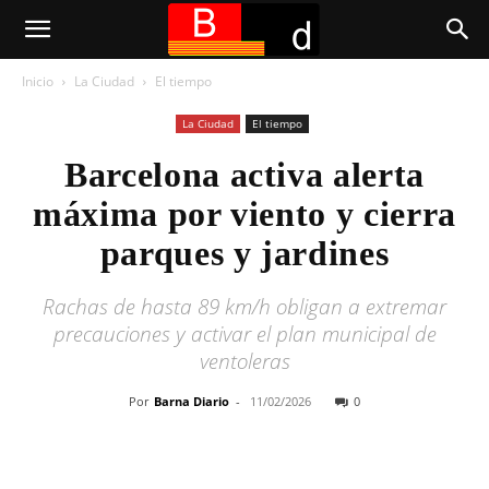
Inicio
La Ciudad
El tiempo
La Ciudad
El tiempo
Barcelona activa alerta
máxima por viento y cierra
parques y jardines
Rachas de hasta 89 km/h obligan a extremar
precauciones y activar el plan municipal de
ventoleras
Por
Barna Diario
-
11/02/2026
0