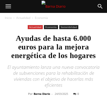
Inicio
Actualidad
Economía
Actualidad
Economía
Sostenibilidad
Ayudas de hasta 6.000
euros para la mejora
energética de los hogares
El ayuntamiento lanza una nueva convocatoria
de subvenciones para la rehabilitación de
viviendas con el objetivo de hacerlas más
eficientes
Por
Barna Diario
-
24/03/2025
0