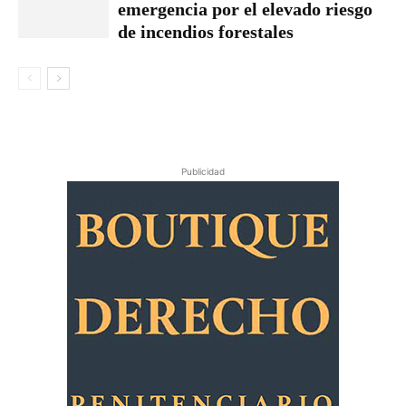
emergencia por el elevado riesgo
de incendios forestales
Publicidad