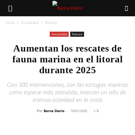
Inicio
Actualidad
Natura
Actualidad
Natura
Aumentan los rescates de
fauna marina en el litoral
durante 2025
Casi 300 intervenciones, con las tortugas marinas
como especie más atendida, marcan un año de
intensa actividad en la costa
Por
Barna Diario
-
19/01/2026
0