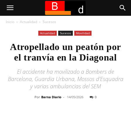
Inicio
Actualidad
Sucesos
Actualidad
Sucesos
Movilidad
Atropellado un peatón por
el tranvía en la Diagonal
El accidente ha movilizado a Bombers de
Barcelona, Guardia Urbana, Mossos d’Esquadra
y varias ambulancias del SEM
Por
Barna Diario
-
14/05/2026
0