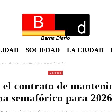
LIDAD
SOCIEDAD
LA CIUDAD
Barna
miento del sistema semafórico para 2026-2028
Movilidad
el contrato de manteni
Diario
ma semafórico para 202