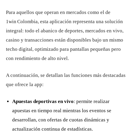
Para aquellos que operan en mercados como el de
1win Colombia, esta aplicación representa una solución
integral: todo el abanico de deportes, mercados en vivo,
casino y transacciones están disponibles bajo un mismo
techo digital, optimizado para pantallas pequeñas pero
con rendimiento de alto nivel.
A continuación, se detallan las funciones más destacadas
que ofrece la app:
Apuestas deportivas en vivo
: permite realizar
apuestas en tiempo real mientras los eventos se
desarrollan, con ofertas de cuotas dinámicas y
actualización continua de estadísticas.