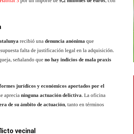
Hábitat 3
por un importe de
9,2 millones de euros
, con
a
Catalunya
recibió una
denuncia anónima
que
upuesta falta de justificación legal en la adquisición.
 queja, señalando que
no hay indicios de mala praxis
formes jurídicos y económicos aportados por el
se aprecia
ninguna actuación delictiva
. La oficina
era de su ámbito de actuación
, tanto en términos
licto vecinal