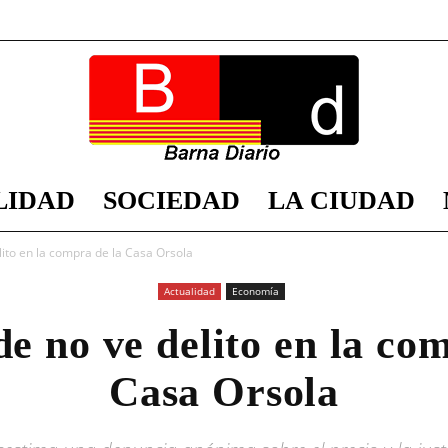
LIDAD
SOCIEDAD
LA CIUDAD
Barna
lito en la compra de la Casa Orsola
Actualidad
Economía
e no ve delito en la co
Diario
Casa Orsola