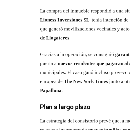
La compra del inmueble respondió a una sit
Lioness Inversiones SL
, tenía intención de
que generó movilizaciones vecinales y actos
de Llogateres
.
Gracias a la operación, se consiguió
garant
puerta a
nuevos residentes que pagarán alq
municipales. El caso ganó incluso proyecció
europea de
The New York Times
junto a ot
Papallona
.
Plan a largo plazo
La estrategia del consistorio prevé que, a 
se vayan incorporando
nuevas familias con