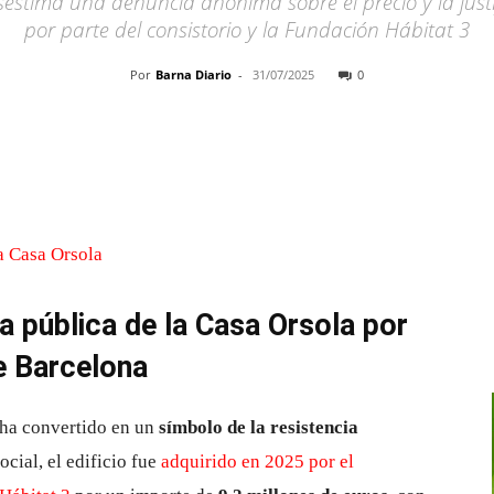
estima una denuncia anónima sobre el precio y la justifi
por parte del consistorio y la Fundación Hábitat 3
Por
Barna Diario
-
31/07/2025
0
Cuota
a pública de la Casa Orsola por
e Barcelona
e ha convertido en un
símbolo de la resistencia
ocial, el edificio fue
adquirido en 2025 por el