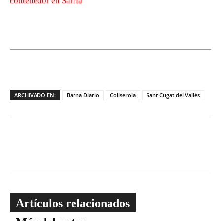
contenedor en Sarrià
ARCHIVADO EN:
Barna Diario
Collserola
Sant Cugat del Vallès
Artículos relacionados