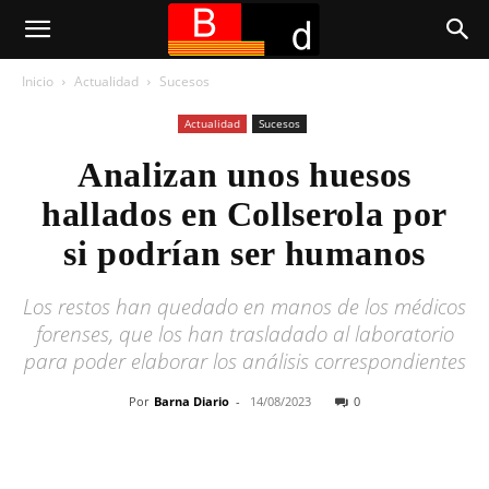
Inicio
Actualidad
Sucesos
Actualidad
Sucesos
Analizan unos huesos
hallados en Collserola por
si podrían ser humanos
Los restos han quedado en manos de los médicos
forenses, que los han trasladado al laboratorio
para poder elaborar los análisis correspondientes
Por
Barna Diario
-
14/08/2023
0