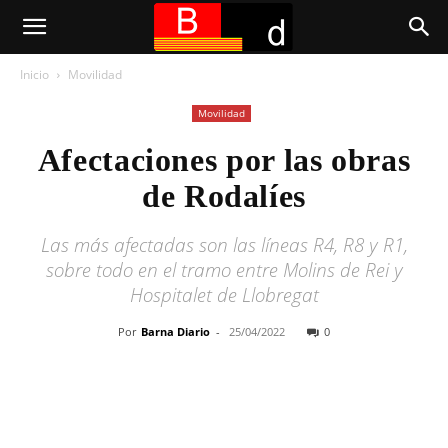
Inicio
Movilidad
Movilidad
Afectaciones por las obras
de Rodalíes
Las más afectadas son las líneas R4, R8 y R1,
sobre todo en el tramo entre Molins de Rei y
Hospitalet de Llobregat
Por
Barna Diario
-
25/04/2022
0