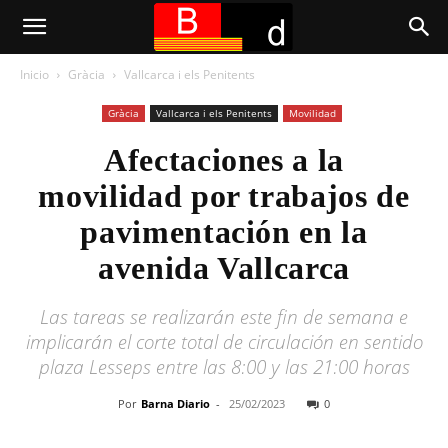
Inicio
Gràcia
Vallcarca i els Penitents
Gràcia
Vallcarca i els Penitents
Movilidad
Afectaciones a la
movilidad por trabajos de
pavimentación en la
avenida Vallcarca
Las tareas se realizarán este fin de semana e
implicarán el corte total de circulación en sentido
plaza Lesseps entre las 8:00 y las 21:00 horas
Por
Barna Diario
-
25/02/2023
0