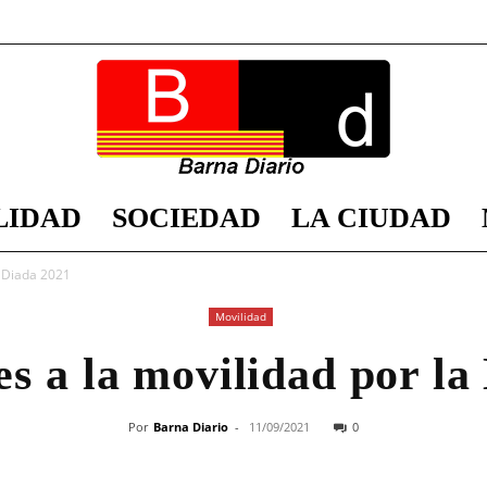
LIDAD
SOCIEDAD
LA CIUDAD
Barna
a Diada 2021
Movilidad
es a la movilidad por la
Diario
Por
Barna Diario
-
11/09/2021
0