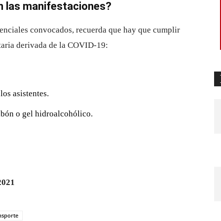
n las manifestaciones?
esenciales convocados, recuerda que hay que cumplir
itaria derivada de la COVID-19:
los asistentes.
abón o gel hidroalcohólico.
2021
nsporte