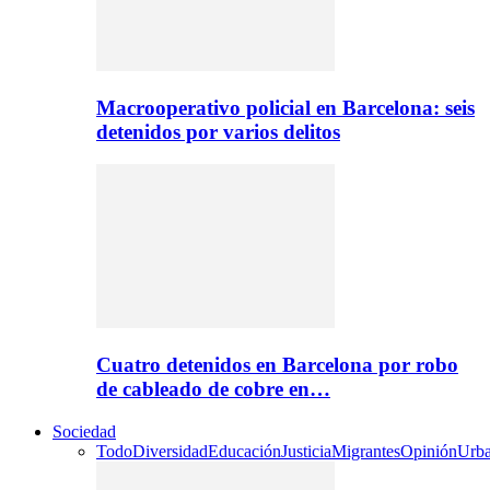
Macrooperativo policial en Barcelona: seis
detenidos por varios delitos
Cuatro detenidos en Barcelona por robo
de cableado de cobre en…
Sociedad
Todo
Diversidad
Educación
Justicia
Migrantes
Opinión
Urb