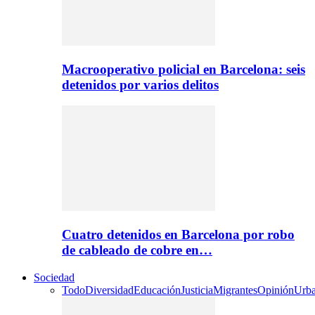
Macrooperativo policial en Barcelona: seis
detenidos por varios delitos
Cuatro detenidos en Barcelona por robo
de cableado de cobre en…
Sociedad
Todo
Diversidad
Educación
Justicia
Migrantes
Opinión
Urb