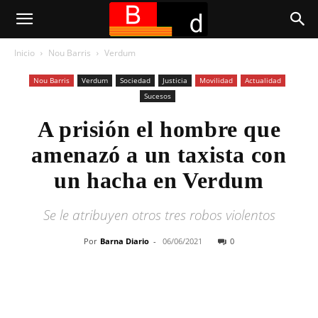
Inicio
Nou Barris
Verdum
Nou Barris
Verdum
Sociedad
Justicia
Movilidad
Actualidad
Sucesos
A prisión el hombre que
amenazó a un taxista con
un hacha en Verdum
Se le atribuyen otros tres robos violentos
Por
Barna Diario
-
06/06/2021
0