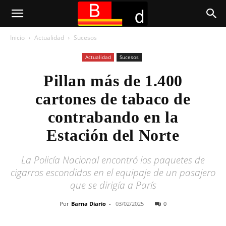
Inicio
Actualidad
Sucesos
Actualidad
Sucesos
Pillan más de 1.400
cartones de tabaco de
contrabando en la
Estación del Norte
La Policía Nacional encontró los paquetes de
cigarros escondidos en el equipaje de un pasajero
que se dirigía a París
Por
Barna Diario
-
03/02/2025
0