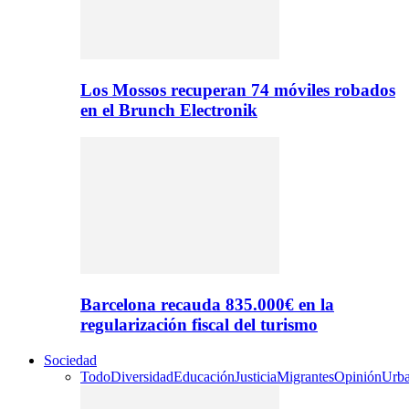
Los Mossos recuperan 74 móviles robados
en el Brunch Electronik
Barcelona recauda 835.000€ en la
regularización fiscal del turismo
Sociedad
Todo
Diversidad
Educación
Justicia
Migrantes
Opinión
Urb